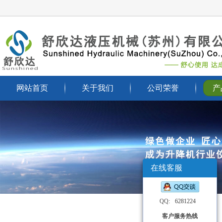
网站首页
关于我们
公司荣誉
产
在线客服
QQ:
6281224
客户服务热线